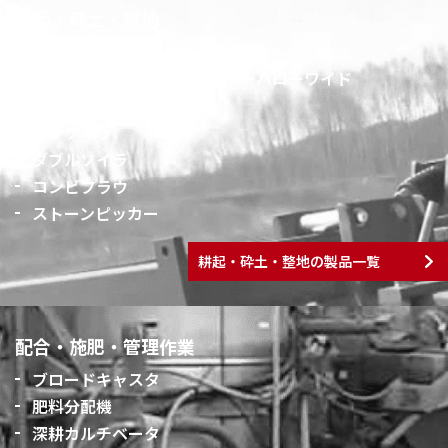
耕起・砕土・整地
ディスクハロー
パスチャーハロー・パスチャーハローワイド
ハイブリッドカルチ
サブソイラ
ダブルソイラ
コンビプラウ
ストーンピッカー
耕起・砕土・整地の製品一覧
配合・施肥・管理作業
ブロードキャスタ
肥料分配機
深耕カルチベータ