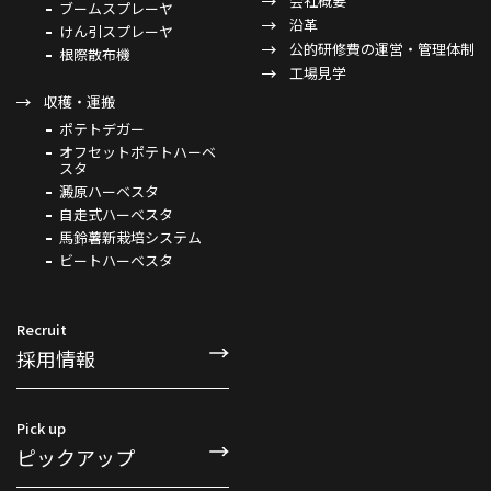
会社概要
ブームスプレーヤ
沿革
けん引スプレーヤ
公的研修費の運営・管理体制
根際散布機
工場見学
収穫・運搬
ポテトデガー
オフセットポテトハーベ
スタ
澱原ハーベスタ
自走式ハーベスタ
馬鈴薯新栽培システム
ビートハーベスタ
Recruit
採用情報
Pick up
ピックアップ