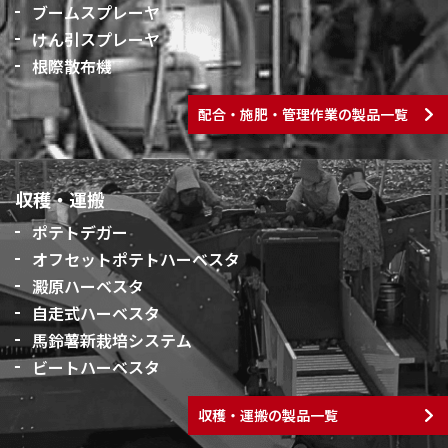
ブームスプレーヤ
けん引スプレーヤ
根際散布機
配合・施肥・管理作業の製品一覧
収穫・運搬
ポテトデガー
オフセットポテトハーベスタ
澱原ハーベスタ
自走式ハーベスタ
馬鈴薯新栽培システム
ビートハーベスタ
収穫・運搬の製品一覧