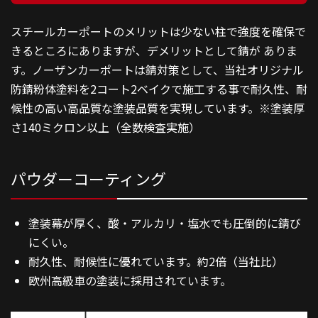
スチールカーポートのメリットは少ない柱で強度を確保で
充実保証
きるところにありますが、デメリットとして錆が ありま
す。ノーザンカーポートは錆対策として、当社オリジナル
施工事例
防錆粉体塗料を2コート2ベイクで施⼯する事で耐久性、耐
候性の高い高品質な塗装品質を実現しています。※塗装厚
さ140ミクロン以上（全数検査実施）
パウダーコーティング
塗装幕が厚く、酸・アルカリ・塩水でも圧倒的に錆び
にくい。
耐久性、耐候性に優れています。約2倍（当社比）
欧州高級車の塗装に採用されています。