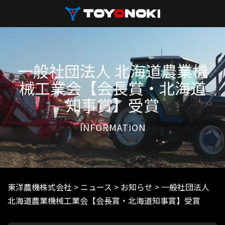
一般社団法人 北海道農業機
製品情報
械工業会【会長賞・北海道
知事賞】受賞
カーポート
INFORMATION
サポート情報
会社情報
東洋農機株式会社
>
ニュース
>
お知らせ
>
一般社団法人
採用情報
北海道農業機械工業会【会長賞・北海道知事賞】受賞