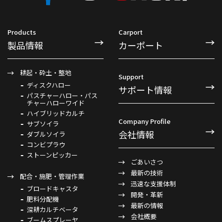
Products
Carport
製品情報
カーポート
耕起・砕土・整地
Support
ディスクハロー
サポート情報
パスチャーハロー・パス
チャーハローワイド
ハイブリッドカルチ
Company Profile
サブソイラ
会社情報
ダブルソイラ
コンビプラウ
ストーンピッカー
ごあいさつ
最新の技術
配合・施肥・管理作業
迅速な支援体制
ブロードキャスタ
開発・革新
肥料分配機
最新の情報
深耕カルチベータ
会社概要
ブームスプレーヤ