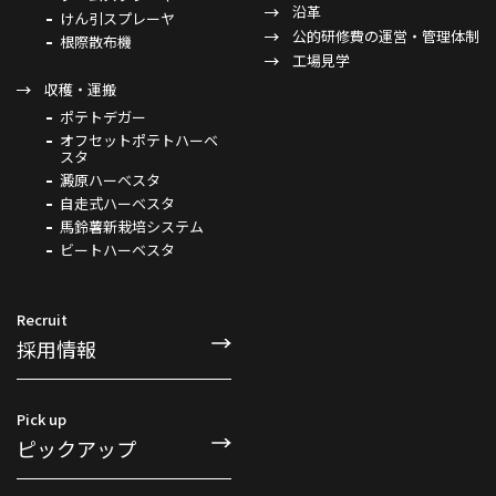
沿革
けん引スプレーヤ
公的研修費の運営・管理体制
根際散布機
工場見学
収穫・運搬
ポテトデガー
オフセットポテトハーベ
スタ
澱原ハーベスタ
自走式ハーベスタ
馬鈴薯新栽培システム
ビートハーベスタ
Recruit
採用情報
Pick up
ピックアップ